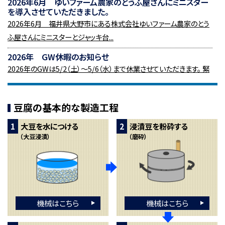
2026年6月 ゆいファーム農家のとうふ屋さんにミニスター
を導入させていただきました。
2026年6月 福井県大野市にある株式会社ゆいファーム農家のとう
ふ屋さんにミニスターとジャッキ台...
2026年 GW休暇のお知らせ
2026年のGWは5/2（土）～5/6（水）まで休業させていただきます。 緊
急メンテナンスは、5/3（日）...
2026年4月 国内某食品メーカー様向け、浸漬タンクの出
豆腐の基本的な製造工程
荷準備が出来ました！
国内某食品メーカー様向けの浸漬タンクの出荷準備が整いました。
大豆を水につける
浸漬豆を粉砕する
4月中旬に出荷し、工事をさせて...
（大豆浸漬）
（磨砕）
2026年3月 ハワイ ALOHA豆腐様にカットエース（豆腐
自動カット機）を導入させていただきました
アロハ豆腐様にカットエースを導入させていただきました。カットエー
スは型箱から出した豆腐を水...
機械はこちら
機械はこちら
2026年3月 ハワイ ALOHA豆腐様にボイルクール槽を導
入させていただきました