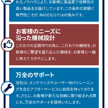
れたノウハウにより、お客様に高品質で信頼性の
2024年 お盆休暇に関するご案内
高い製品をお届けしています。この長年の実績と
今年も暑い夏がやってきました。 皆様、熱中症などに気をつけてお身
専門性こそが、MASEならではの強みです。
体ご自愛ください。 弊社のお...
2024.6 韓国のスンドゥブ専門店にミニスターを導入しまし
お客様のニーズに
た。
沿った機械設計
韓国、江南（カンナム）のスンドゥブ専門店様にミニスターを導入させ
ていただきました。 店舗には...
こだわりの豆腐作りの為に、こだわりの機械を。お
客様のご要望を盛り込んだ機械を、お客様と一緒
2024.4.17 新工場の竣工式を迎えました。
に考えてカタチにします。
２０２３年秋より工事をはじめ、無事に２０２４年４月１７日に竣工式
を迎えることが出来ました。...
万全のサポート
2024年 GWのお休みについて
2024年のGWは5/3（金）～5/6（月）まで休業させていただきます。 緊
当社は、メンテナンスやユーザー向けトレーニン
急メンテナンスはと5/5（日）...
グを含むアフターサービスに自信を持っておりま
す。さらに、お客様が新たな挑戦に取り組まれる際
2024年２月 ハワイのALOHA TOFU FACTORY様に大豆
定量機～連続釜、凝固機を導入させていただきました！
にも、万全のサポートを提供いたします。
ハワイで創業６０年を迎えた老舗豆腐工場「ALOHA TOFU